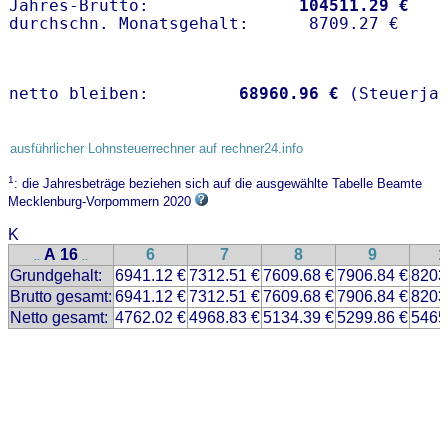
Jahres-Brutto:               
104511.29 €
netto bleiben:         
68960.96 €
 (Steuerja
ausführlicher Lohnsteuerrechner auf rechner24.info
1
: die Jahresbeträge beziehen sich auf die ausgewählte Tabelle Beamte
Mecklenburg-Vorpommern 2020
K
A 16
6
7
8
9
1
..
..
Grundgehalt:
6941.12 €
7312.51 €
7609.68 €
7906.84 €
8203
Brutto gesamt:
6941.12 €
7312.51 €
7609.68 €
7906.84 €
8203
Netto gesamt:
4762.02 €
4968.83 €
5134.39 €
5299.86 €
5465