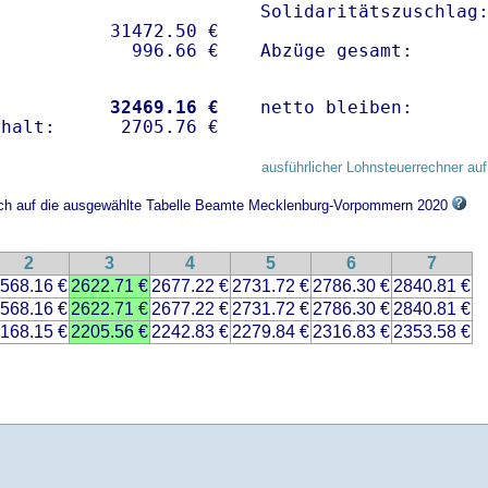
Solidaritätszuschlag:
          31472.50 € 

Abzüge gesamt:      
           
32469.16 €
netto bleiben:      
ausführlicher Lohnsteuerrechner auf
sich auf die ausgewählte Tabelle Beamte Mecklenburg-Vorpommern 2020
2
3
4
5
6
7
568.16 €
2622.71 €
2677.22 €
2731.72 €
2786.30 €
2840.81 €
568.16 €
2622.71 €
2677.22 €
2731.72 €
2786.30 €
2840.81 €
168.15 €
2205.56 €
2242.83 €
2279.84 €
2316.83 €
2353.58 €