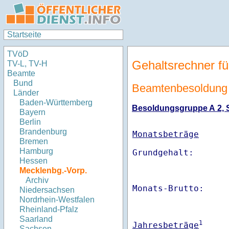
Startseite
TVöD
Gehaltsrechner fü
TV-L, TV-H
Beamte
Bund
Beamtenbesoldung
Länder
Baden-Württemberg
Besoldungsgruppe A 2, St
Bayern
Berlin
Brandenburg
Monatsbeträge
Bremen
Hamburg
Hessen
Mecklenbg.-Vorp.
Archiv
Monats-Brutto:    
Niedersachsen
Nordrhein-Westfalen
Rheinland-Pfalz
Saarland
1
Jahresbeträge
Sachsen