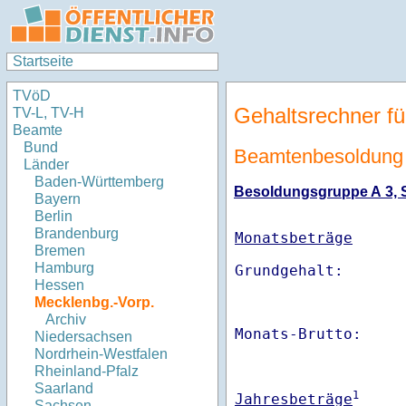
Startseite
TVöD
Gehaltsrechner fü
TV-L, TV-H
Beamte
Bund
Beamtenbesoldung
Länder
Baden-Württemberg
Besoldungsgruppe A 3, St
Bayern
Berlin
Brandenburg
Monatsbeträge
Bremen
Hamburg
Hessen
Mecklenbg.-Vorp.
Archiv
Monats-Brutto:    
Niedersachsen
Nordrhein-Westfalen
Rheinland-Pfalz
Saarland
1
Jahresbeträge
Sachsen