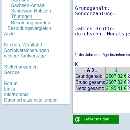
Sachsen-Anhalt
Grundgehalt:       
Schleswig-Holstein
Thüringen
Besoldungsrunden
Jahres-Brutto:    
Besoldungsvergleich
Ärzte
Kirchen, Wohlfahrt
Sozialversicherungen
1
: die Jahresbeträge beziehen 
weitere Tarifverträge
K
Stellenanzeigen
A 3
1
..
..
Service
Grundgehalt:
2607.82 €
2
Brutto gesamt:
2607.82 €
2
Forum
Netto gesamt:
2195.41 €
2
Links
Info/Kontakt
Datenschutzeinstellungen