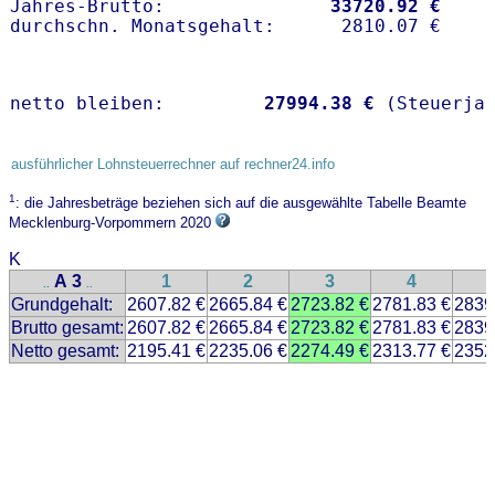
Jahres-Brutto:               
33720.92 €
netto bleiben:         
27994.38 €
 (Steuerja
ausführlicher Lohnsteuerrechner auf rechner24.info
1
: die Jahresbeträge beziehen sich auf die ausgewählte Tabelle Beamte
Mecklenburg-Vorpommern 2020
K
A 3
1
2
3
4
..
..
Grundgehalt:
2607.82 €
2665.84 €
2723.82 €
2781.83 €
2839
Brutto gesamt:
2607.82 €
2665.84 €
2723.82 €
2781.83 €
2839
Netto gesamt:
2195.41 €
2235.06 €
2274.49 €
2313.77 €
2352