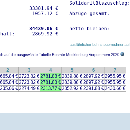
Solidaritätszuschlag:
          33381.94 € 

Abzüge gesamt:      
           
34439.06 €
netto bleiben:      
ausführlicher Lohnsteuerrechner auf
sich auf die ausgewählte Tabelle Beamte Mecklenburg-Vorpommern 2020
2
3
4
5
6
7
665.84 €
2723.82 €
2781.83 €
2839.88 €
2897.92 €
2955.95 €
665.84 €
2723.82 €
2781.83 €
2839.88 €
2897.92 €
2955.95 €
235.06 €
2274.49 €
2313.77 €
2352.92 €
2391.88 €
2430.66 €