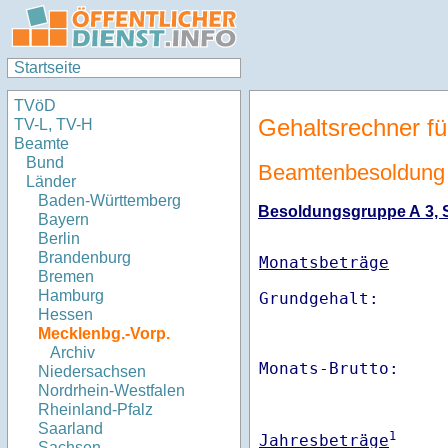
Startseite
TVöD
Gehaltsrechner fü
TV-L, TV-H
Beamte
Bund
Beamtenbesoldung
Länder
Baden-Württemberg
Besoldungsgruppe A 3, St
Bayern
Berlin
Brandenburg
Monatsbeträge
Bremen
Hamburg
Hessen
Mecklenbg.-Vorp.
Archiv
Monats-Brutto:    
Niedersachsen
Nordrhein-Westfalen
Rheinland-Pfalz
Saarland
1
Jahresbeträge
Sachsen