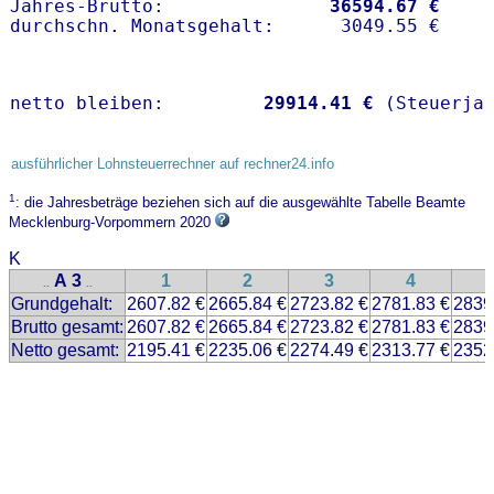
Jahres-Brutto:               
36594.67 €
netto bleiben:         
29914.41 €
 (Steuerja
ausführlicher Lohnsteuerrechner auf rechner24.info
1
: die Jahresbeträge beziehen sich auf die ausgewählte Tabelle Beamte
Mecklenburg-Vorpommern 2020
K
A 3
1
2
3
4
..
..
Grundgehalt:
2607.82 €
2665.84 €
2723.82 €
2781.83 €
2839
Brutto gesamt:
2607.82 €
2665.84 €
2723.82 €
2781.83 €
2839
Netto gesamt:
2195.41 €
2235.06 €
2274.49 €
2313.77 €
2352