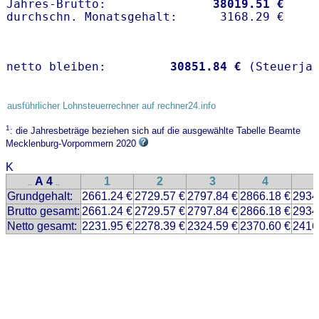
Jahres-Brutto:               
38019.51 €
netto bleiben:         
30851.84 €
 (Steuerja
ausführlicher Lohnsteuerrechner auf rechner24.info
1
: die Jahresbeträge beziehen sich auf die ausgewählte Tabelle Beamte
Mecklenburg-Vorpommern 2020
K
A 4
1
2
3
4
..
..
Grundgehalt:
2661.24 €
2729.57 €
2797.84 €
2866.18 €
2934
Brutto gesamt:
2661.24 €
2729.57 €
2797.84 €
2866.18 €
2934
Netto gesamt:
2231.95 €
2278.39 €
2324.59 €
2370.60 €
2416