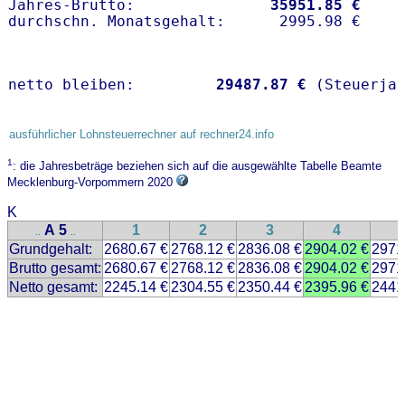
Jahres-Brutto:               
35951.85 €
netto bleiben:         
29487.87 €
 (Steuerja
ausführlicher Lohnsteuerrechner auf rechner24.info
1
: die Jahresbeträge beziehen sich auf die ausgewählte Tabelle Beamte
Mecklenburg-Vorpommern 2020
K
A 5
1
2
3
4
..
..
Grundgehalt:
2680.67 €
2768.12 €
2836.08 €
2904.02 €
2971
Brutto gesamt:
2680.67 €
2768.12 €
2836.08 €
2904.02 €
2971
Netto gesamt:
2245.14 €
2304.55 €
2350.44 €
2395.96 €
2441