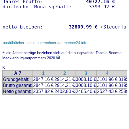
Jahres-Brutto:               
40727.16 €
netto bleiben:         
32609.99 €
 (Steuerja
ausführlicher Lohnsteuerrechner auf rechner24.info
1
: die Jahresbeträge beziehen sich auf die ausgewählte Tabelle Beamte
Mecklenburg-Vorpommern 2020
K
A 7
1
2
3
4
..
..
Grundgehalt:
2847.16 €
2914.21 €
3008.10 €
3101.96 €
3195
Brutto gesamt:
2847.16 €
2914.21 €
3008.10 €
3101.96 €
3195
Netto gesamt:
2357.82 €
2402.80 €
2465.40 €
2527.43 €
2589