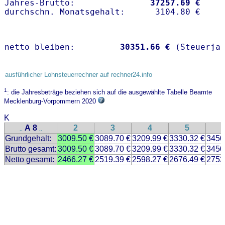
Jahres-Brutto:               
37257.69 €
netto bleiben:         
30351.66 €
 (Steuerja
ausführlicher Lohnsteuerrechner auf rechner24.info
1
: die Jahresbeträge beziehen sich auf die ausgewählte Tabelle Beamte
Mecklenburg-Vorpommern 2020
K
A 8
2
3
4
5
..
..
Grundgehalt:
3009.50 €
3089.70 €
3209.99 €
3330.32 €
3450
Brutto gesamt:
3009.50 €
3089.70 €
3209.99 €
3330.32 €
3450
Netto gesamt:
2466.27 €
2519.39 €
2598.27 €
2676.49 €
2753