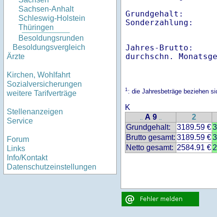
Sachsen-Anhalt
Grundgehalt:       
Schleswig-Holstein
Thüringen
Besoldungsrunden
Jahres-Brutto:    
Besoldungsvergleich
Ärzte
Kirchen, Wohlfahrt
Sozialversicherungen
1
: die Jahresbeträge beziehen 
weitere Tarifverträge
K
Stellenanzeigen
A 9
2
..
..
Service
Grundgehalt:
3189.59 €
3
Brutto gesamt:
3189.59 €
3
Forum
Netto gesamt:
2584.91 €
2
Links
Info/Kontakt
Datenschutzeinstellungen