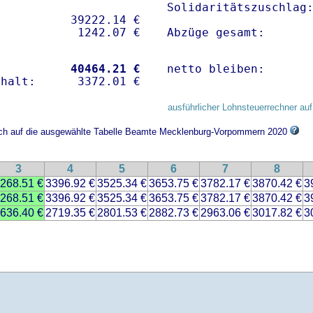
Solidaritätszuschlag:
          39222.14 € 

Abzüge gesamt:      
           
40464.21 €
netto bleiben:      
ausführlicher Lohnsteuerrechner auf
sich auf die ausgewählte Tabelle Beamte Mecklenburg-Vorpommern 2020
3
4
5
6
7
8
268.51 €
3396.92 €
3525.34 €
3653.75 €
3782.17 €
3870.42 €
3
268.51 €
3396.92 €
3525.34 €
3653.75 €
3782.17 €
3870.42 €
3
636.40 €
2719.35 €
2801.53 €
2882.73 €
2963.06 €
3017.82 €
3