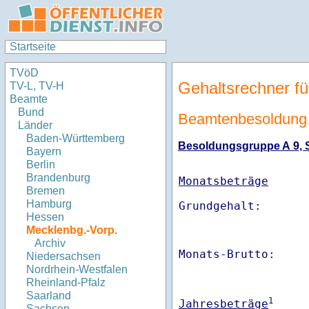
Startseite
TVöD
Gehaltsrechner fü
TV-L, TV-H
Beamte
Bund
Beamtenbesoldung
Länder
Baden-Württemberg
Besoldungsgruppe A 9, St
Bayern
Berlin
Brandenburg
Monatsbeträge
Bremen
Hamburg
Hessen
Mecklenbg.-Vorp.
Archiv
Monats-Brutto:    
Niedersachsen
Nordrhein-Westfalen
Rheinland-Pfalz
Saarland
1
Jahresbeträge
Sachsen