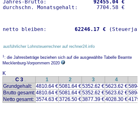
Jahres-Brutto:               
92455.04 €
netto bleiben:         
62246.17 €
 (Steuerja
ausführlicher Lohnsteuerrechner auf rechner24.info
1
: die Jahresbeträge beziehen sich auf die ausgewählte Tabelle Beamte
Mecklenburg-Vorpommern 2020
K
C 3
1
2
3
4
..
..
Grundgehalt:
4810.64 €
5081.64 €
5352.62 €
5623.62 €
5894
Brutto gesamt:
4810.64 €
5081.64 €
5352.62 €
5623.62 €
5894
Netto gesamt:
3574.63 €
3726.50 €
3877.39 €
4028.30 €
4179