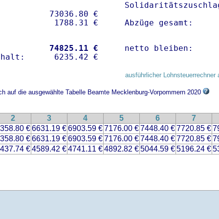
Solidaritätszuschla
          73036.80 € 

Abzüge gesamt:     
           
74825.11 €
netto bleiben:     
ausführlicher Lohnsteuerrechner 
sich auf die ausgewählte Tabelle Beamte Mecklenburg-Vorpommern 2020
2
3
4
5
6
7
358.80 €
6631.19 €
6903.59 €
7176.00 €
7448.40 €
7720.85 €
7
358.80 €
6631.19 €
6903.59 €
7176.00 €
7448.40 €
7720.85 €
7
437.74 €
4589.42 €
4741.11 €
4892.82 €
5044.59 €
5196.24 €
5