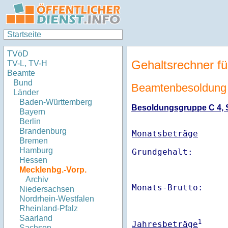
Startseite
TVöD
Gehaltsrechner fü
TV-L, TV-H
Beamte
Bund
Beamtenbesoldung
Länder
Baden-Württemberg
Besoldungsgruppe C 4, St
Bayern
Berlin
Brandenburg
Monatsbeträge
Bremen
Hamburg
Hessen
Mecklenbg.-Vorp.
Archiv
Monats-Brutto:    
Niedersachsen
Nordrhein-Westfalen
Rheinland-Pfalz
Saarland
1
Jahresbeträge
Sachsen