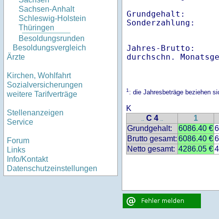
Sachsen-Anhalt
Grundgehalt:       
Schleswig-Holstein
Thüringen
Besoldungsrunden
Jahres-Brutto:    
Besoldungsvergleich
Ärzte
Kirchen, Wohlfahrt
Sozialversicherungen
1
: die Jahresbeträge beziehen 
weitere Tarifverträge
K
Stellenanzeigen
C 4
1
..
..
Service
Grundgehalt:
6086.40 €
6
Brutto gesamt:
6086.40 €
6
Forum
Netto gesamt:
4286.05 €
4
Links
Info/Kontakt
Datenschutzeinstellungen