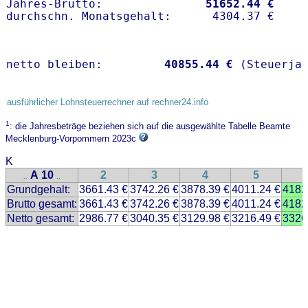
Jahres-Brutto:               
51652.44 €
netto bleiben:         
40855.44 €
 (Steuerja
ausführlicher Lohnsteuerrechner auf rechner24.info
1
: die Jahresbeträge beziehen sich auf die ausgewählte Tabelle Beamte
Mecklenburg-Vorpommern 2023c
K
A 10
2
3
4
5
..
..
Grundgehalt:
3661.43 €
3742.26 €
3878.39 €
4011.24 €
4182
Brutto gesamt:
3661.43 €
3742.26 €
3878.39 €
4011.24 €
4182
Netto gesamt:
2986.77 €
3040.35 €
3129.98 €
3216.49 €
3326