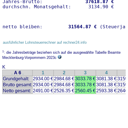
Jahres-Brutto:               
37618.87 €
netto bleiben:         
31564.87 €
 (Steuerja
ausführlicher Lohnsteuerrechner auf rechner24.info
1
: die Jahresbeträge beziehen sich auf die ausgewählte Tabelle Beamte
Mecklenburg-Vorpommern 2023c
K
A 6
1
2
3
4
..
..
Grundgehalt:
2934.00 €
2984.68 €
3033.78 €
3081.38 €
3159
Brutto gesamt:
2934.00 €
2984.68 €
3033.78 €
3081.38 €
3159
Netto gesamt:
2491.00 €
2526.35 €
2560.45 €
2593.38 €
2646