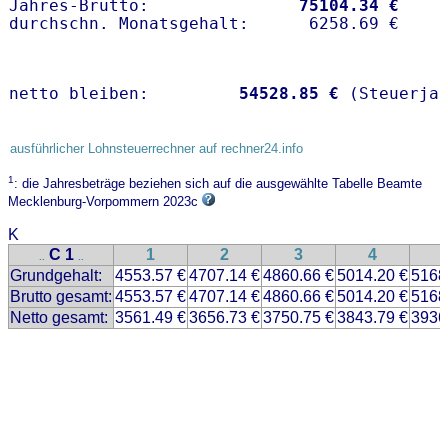
Jahres-Brutto:               
75104.34 €
netto bleiben:         
54528.85 €
 (Steuerja
ausführlicher Lohnsteuerrechner auf rechner24.info
1
: die Jahresbeträge beziehen sich auf die ausgewählte Tabelle Beamte
Mecklenburg-Vorpommern 2023c
K
C 1
1
2
3
4
..
..
Grundgehalt:
4553.57 €
4707.14 €
4860.66 €
5014.20 €
5168
Brutto gesamt:
4553.57 €
4707.14 €
4860.66 €
5014.20 €
5168
Netto gesamt:
3561.49 €
3656.73 €
3750.75 €
3843.79 €
3936