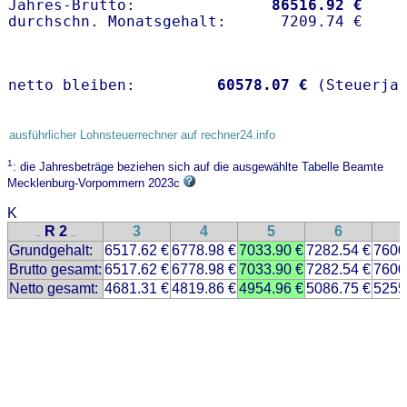
Jahres-Brutto:               
86516.92 €
netto bleiben:         
60578.07 €
 (Steuerja
ausführlicher Lohnsteuerrechner auf rechner24.info
1
: die Jahresbeträge beziehen sich auf die ausgewählte Tabelle Beamte
Mecklenburg-Vorpommern 2023c
K
R 2
3
4
5
6
..
..
Grundgehalt:
6517.62 €
6778.98 €
7033.90 €
7282.54 €
7600
Brutto gesamt:
6517.62 €
6778.98 €
7033.90 €
7282.54 €
7600
Netto gesamt:
4681.31 €
4819.86 €
4954.96 €
5086.75 €
5255