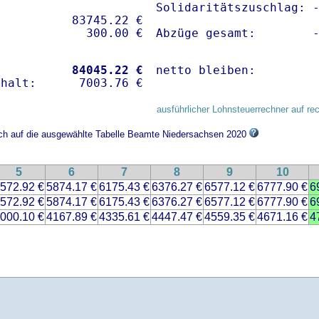
Solidaritätszuschlag: -
          83745.22 € 

Abzüge gesamt:        
           
84045.22 €
netto bleiben:        
ausführlicher Lohnsteuerrechner auf re
sich auf die ausgewählte Tabelle Beamte Niedersachsen 2020
5
6
7
8
9
10
572.92 €
5874.17 €
6175.43 €
6376.27 €
6577.12 €
6777.90 €
6
572.92 €
5874.17 €
6175.43 €
6376.27 €
6577.12 €
6777.90 €
6
000.10 €
4167.89 €
4335.61 €
4447.47 €
4559.35 €
4671.16 €
4