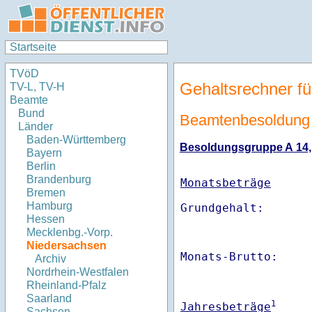
Startseite
TVöD
Gehaltsrechner fü
TV-L, TV-H
Beamte
Bund
Beamtenbesoldung
Länder
Baden-Württemberg
Besoldungsgruppe A 14, S
Bayern
Berlin
Brandenburg
Monatsbeträge
Bremen
Hamburg
Hessen
Mecklenbg.-Vorp.
Niedersachsen
Monats-Brutto:    
Archiv
Nordrhein-Westfalen
Rheinland-Pfalz
Saarland
1
Jahresbeträge
Sachsen