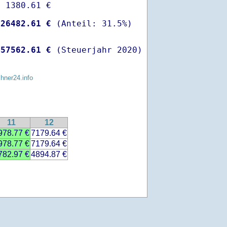
 1380.61 €

-
26482.61 €
 
57562.61 €
 (Steuerjahr 2020)
chner24.info
11
12
978.77 €
7179.64 €
978.77 €
7179.64 €
782.97 €
4894.87 €