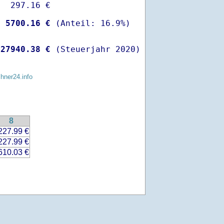
  297.16 €

-
 5700.16 €
 
27940.38 €
 (Steuerjahr 2020)
chner24.info
8
227.99 €
227.99 €
610.03 €