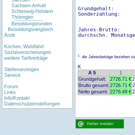
Sachsen-Anhalt
Grundgehalt:       
Schleswig-Holstein
Thüringen
Besoldungsrunden
Jahres-Brutto:    
Besoldungsvergleich
Ärzte
Kirchen, Wohlfahrt
Sozialversicherungen
1
: die Jahresbeträge beziehen 
weitere Tarifverträge
K
Stellenanzeigen
A 5
1
..
Service
Grundgehalt:
2726.71 €
2
Brutto gesamt:
2726.71 €
2
Forum
Netto gesamt:
2276.49 €
2
Links
Info/Kontakt
Datenschutzeinstellungen