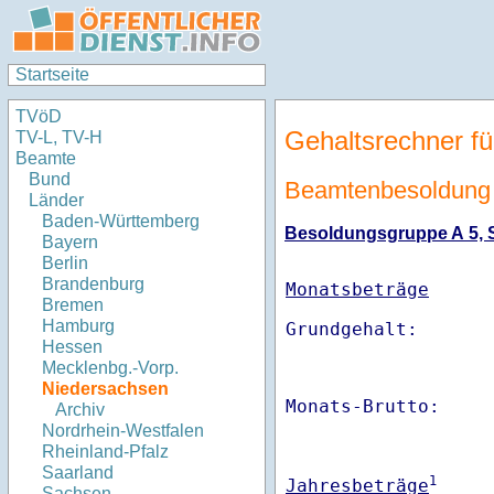
Startseite
TVöD
Gehaltsrechner fü
TV-L, TV-H
Beamte
Bund
Beamtenbesoldung
Länder
Baden-Württemberg
Besoldungsgruppe A 5, St
Bayern
Berlin
Brandenburg
Monatsbeträge
Bremen
Hamburg
Hessen
Mecklenbg.-Vorp.
Niedersachsen
Monats-Brutto:    
Archiv
Nordrhein-Westfalen
Rheinland-Pfalz
Saarland
1
Jahresbeträge
Sachsen