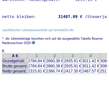
netto bleiben:         
31407.89 €
 (Steuerja
ausführlicher Lohnsteuerrechner auf rechner24.info
1
: die Jahresbeträge beziehen sich auf die ausgewählte Tabelle Beamte
Niedersachsen 2020
K
A 6
1
2
3
4
..
..
Grundgehalt:
2784.84 €
2860.38 €
2935.91 €
3011.42 €
3086
Brutto gesamt:
2784.84 €
2860.38 €
2935.91 €
3011.42 €
3086
Netto gesamt:
2315.81 €
2366.74 €
2417.30 €
2467.57 €
2517