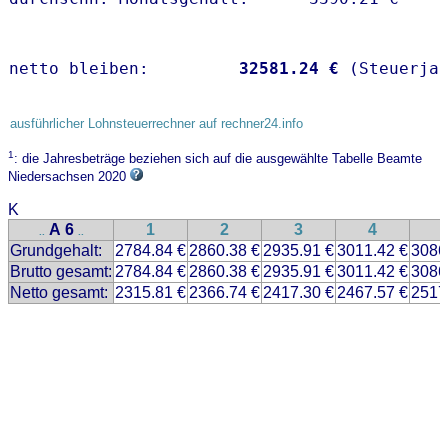
netto bleiben:         
32581.24 €
 (Steuerja
ausführlicher Lohnsteuerrechner auf rechner24.info
1
: die Jahresbeträge beziehen sich auf die ausgewählte Tabelle Beamte
Niedersachsen 2020
K
A 6
1
2
3
4
..
..
Grundgehalt:
2784.84 €
2860.38 €
2935.91 €
3011.42 €
3086
Brutto gesamt:
2784.84 €
2860.38 €
2935.91 €
3011.42 €
3086
Netto gesamt:
2315.81 €
2366.74 €
2417.30 €
2467.57 €
2517