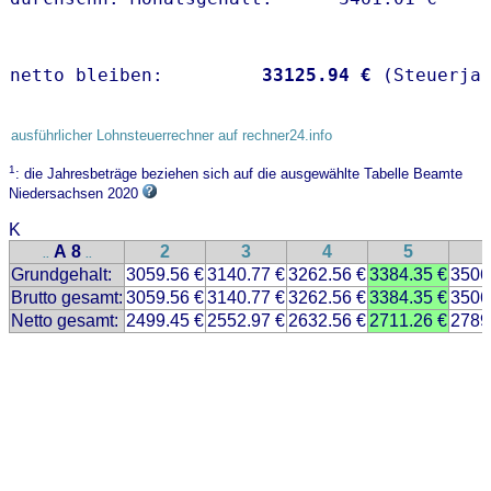
netto bleiben:         
33125.94 €
 (Steuerja
ausführlicher Lohnsteuerrechner auf rechner24.info
1
: die Jahresbeträge beziehen sich auf die ausgewählte Tabelle Beamte
Niedersachsen 2020
K
A 8
2
3
4
5
..
..
Grundgehalt:
3059.56 €
3140.77 €
3262.56 €
3384.35 €
3506
Brutto gesamt:
3059.56 €
3140.77 €
3262.56 €
3384.35 €
3506
Netto gesamt:
2499.45 €
2552.97 €
2632.56 €
2711.26 €
2789