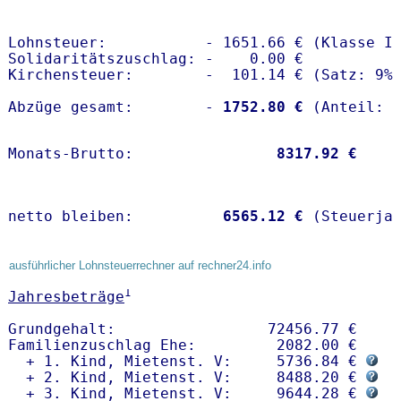
Lohnsteuer:           - 1651.66 € (Klasse II
Solidaritätszuschlag: -    0.00 €

Kirchensteuer:        -  101.14 € (Satz: 9%)
Abzüge gesamt:        -
 1752.80 €
Monats-Brutto:               
 8317.92 €
netto bleiben:         
 6565.12 €
 (Steuerja
ausführlicher Lohnsteuerrechner auf rechner24.info
1
Jahresbeträge
Grundgehalt:                 72456.77 € 

Familienzuschlag Ehe:         2082.00 €

  + 1. Kind, Mietenst. V:     5736.84 € 
  + 2. Kind, Mietenst. V:     8488.20 € 
  + 3. Kind, Mietenst. V:     9644.28 € 