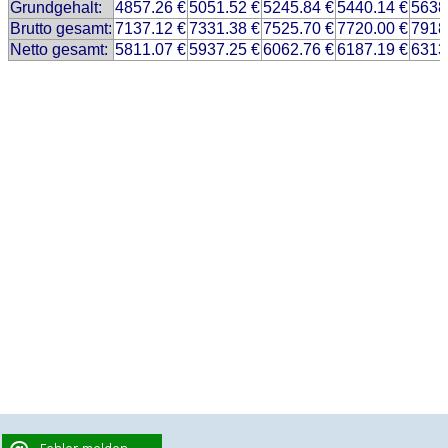
Grundgehalt:
4857.26 €
5051.52 €
5245.84 €
5440.14 €
5638
Brutto gesamt:
7137.12 €
7331.38 €
7525.70 €
7720.00 €
7918
Netto gesamt:
5811.07 €
5937.25 €
6062.76 €
6187.19 €
6313