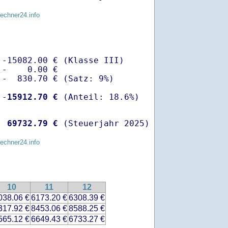
rechner24.info
-15082.00 € (Klasse III)

-    0.00 €

-  830.70 € (Satz: 9%)

 -
15912.70 €
  
69732.79 €
 (Steuerjahr 2025)
rechner24.info
10
11
12
038.06 €
6173.20 €
6308.39 €
317.92 €
8453.06 €
8588.25 €
565.12 €
6649.43 €
6733.27 €