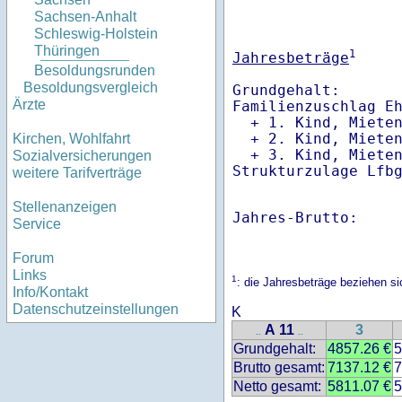
Sachsen-Anhalt
Schleswig-Holstein
Thüringen
1
Jahresbeträge
Besoldungsrunden
Besoldungsvergleich
Grundgehalt:       
Ärzte
Familienzuschlag Eh
  + 1. Kind, Miete
  + 2. Kind, Miete
Kirchen, Wohlfahrt
  + 3. Kind, Miete
Sozialversicherungen
Strukturzulage Lfb
weitere Tarifverträge
Stellenanzeigen
Jahres-Brutto:    
Service
Forum
Links
1
: die Jahresbeträge beziehen s
Info/Kontakt
Datenschutzeinstellungen
K
A 11
3
..
..
Grundgehalt:
4857.26 €
5
Brutto gesamt:
7137.12 €
7
Netto gesamt:
5811.07 €
5