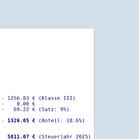
- 1256.83 € (Klasse III)

-    0.00 €

-   69.22 € (Satz: 9%)

 -
 1326.05 €
  
 5811.07 €
 (Steuerjahr 2025)