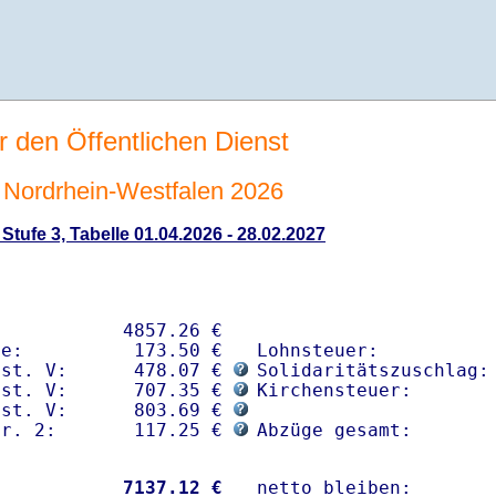
r den Öffentlichen Dienst
Nordrhein-Westfalen 2026
tufe 3, Tabelle 01.04.2026 - 28.02.2027
           4857.26 € 

e:          173.50 €

Lohnsteuer:           
nst. V:      478.07 € 
Solidaritätszuschlag: 
nst. V:      707.35 € 
Kirchensteuer:        
nst. V:      803.69 € 
gr. 2:       117.25 € 
Abzüge gesamt:       
           
 7137.12 €
netto bleiben:       