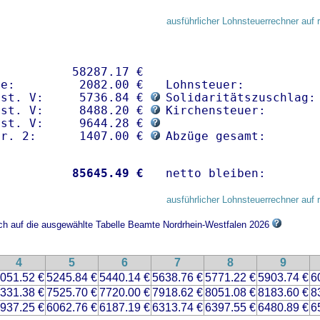
ausführlicher Lohnsteuerrechner auf 
          58287.17 € 

e:         2082.00 €

Lohnsteuer:           
nst. V:     5736.84 € 
Solidaritätszuschlag: 
nst. V:     8488.20 € 
Kirchensteuer:        
nst. V:     9644.28 € 
gr. 2:      1407.00 € 
Abzüge gesamt:       
           
85645.49 €
netto bleiben:       
ausführlicher Lohnsteuerrechner auf 
ich auf die ausgewählte Tabelle Beamte Nordrhein-Westfalen 2026
4
5
6
7
8
9
051.52 €
5245.84 €
5440.14 €
5638.76 €
5771.22 €
5903.74 €
6
331.38 €
7525.70 €
7720.00 €
7918.62 €
8051.08 €
8183.60 €
8
937.25 €
6062.76 €
6187.19 €
6313.74 €
6397.55 €
6480.89 €
6