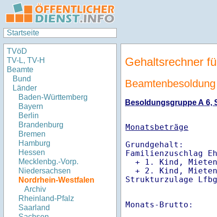
Startseite
TVöD
Gehaltsrechner fü
TV-L, TV-H
Beamte
Bund
Beamtenbesoldung 
Länder
Baden-Württemberg
Besoldungsgruppe A 6, St
Bayern
Berlin
Brandenburg
Monatsbeträge
Bremen
Hamburg
Grundgehalt:       
Hessen
Familienzuschlag Eh
  + 1. Kind, Miete
Mecklenbg.-Vorp.
  + 2. Kind, Miete
Niedersachsen
Strukturzulage Lfb
Nordrhein-Westfalen
Archiv
Rheinland-Pfalz
Monats-Brutto:    
Saarland
Sachsen