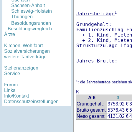
Sachsen-Anhalt
Schleswig-Holstein
1
Jahresbeträge
Thüringen
Besoldungsrunden
Grundgehalt:       
Besoldungsvergleich
Familienzuschlag Eh
Ärzte
  + 1. Kind, Miete
  + 2. Kind, Miete
Strukturzulage Lfb
Kirchen, Wohlfahrt
Sozialversicherungen
weitere Tarifverträge
Jahres-Brutto:    
Stellenanzeigen
Service
1
: die Jahresbeträge beziehen s
Forum
Links
K
Info/Kontakt
A 6
3
..
..
Datenschutzeinstellungen
Grundgehalt:
3753.92 €
3
Brutto gesamt:
5376.43 €
5
Netto gesamt:
4131.02 €
4