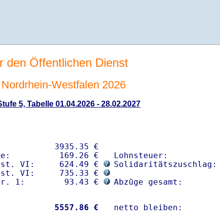
r den Öffentlichen Dienst
Nordrhein-Westfalen 2026
ufe 5, Tabelle 01.04.2026 - 28.02.2027
           3935.35 € 

e:          169.26 €

Lohnsteuer:           
nst. VI:     624.49 € 
Solidaritätszuschlag: 
nst. VI:     735.33 € 
gr. 1:        93.43 € 
Abzüge gesamt:       
           
 5557.86 €
netto bleiben:       