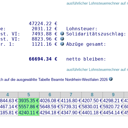
ausführlicher Lohnsteuerrechner auf 
          47224.22 € 

e:         2031.12 €

Lohnsteuer:           
nst. VI:    7493.88 € 
Solidaritätszuschlag: 
nst. VI:    8823.96 € 
gr. 1:      1121.16 € 
Abzüge gesamt:       
           
66694.34 €
netto bleiben:       
ausführlicher Lohnsteuerrechner auf 
ich auf die ausgewählte Tabelle Beamte Nordrhein-Westfalen 2026
4
5
6
7
8
9
844.63 €
3935.35 €
4026.08 €
4116.80 €
4207.50 €
4298.21 €
4
467.14 €
5557.86 €
5648.59 €
5739.31 €
5830.01 €
5920.72 €
6
185.81 €
4240.11 €
4294.18 €
4347.90 €
4401.18 €
4454.14 €
4