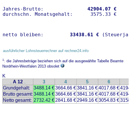
Jahres-Brutto:               
42904.07 €
netto bleiben:         
33438.61 €
 (Steuerja
ausführlicher Lohnsteuerrechner auf rechner24.info
1
: die Jahresbeträge beziehen sich auf die ausgewählte Tabelle Beamte
Nordrhein-Westfalen 2013 obsolet
K
A 12
3
4
5
6
..
..
Grundgehalt:
3488.14 €
3664.66 €
3841.16 €
4017.68 €
4194
Brutto gesamt:
3488.14 €
3664.66 €
3841.16 €
4017.68 €
4194
Netto gesamt:
2732.42 €
2841.68 €
2949.16 €
3054.83 €
3158