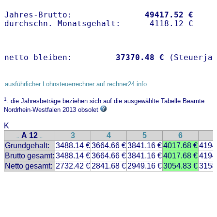
Jahres-Brutto:               
49417.52 €
netto bleiben:         
37370.48 €
 (Steuerja
ausführlicher Lohnsteuerrechner auf rechner24.info
1
: die Jahresbeträge beziehen sich auf die ausgewählte Tabelle Beamte
Nordrhein-Westfalen 2013 obsolet
K
A 12
3
4
5
6
..
..
Grundgehalt:
3488.14 €
3664.66 €
3841.16 €
4017.68 €
4194
Brutto gesamt:
3488.14 €
3664.66 €
3841.16 €
4017.68 €
4194
Netto gesamt:
2732.42 €
2841.68 €
2949.16 €
3054.83 €
3158