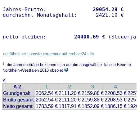
Jahres-Brutto:               
29054.29 €
netto bleiben:         
24400.69 €
 (Steuerja
ausführlicher Lohnsteuerrechner auf rechner24.info
1
: die Jahresbeträge beziehen sich auf die ausgewählte Tabelle Beamte
Nordrhein-Westfalen 2013 obsolet
K
A 2
1
2
3
4
..
Grundgehalt:
2062.54 €
2111.20 €
2159.88 €
2208.53 €
2257
Brutto gesamt:
2062.54 €
2111.20 €
2159.88 €
2208.53 €
2257
Netto gesamt:
1783.59 €
1817.91 €
1852.09 €
1886.15 €
1920