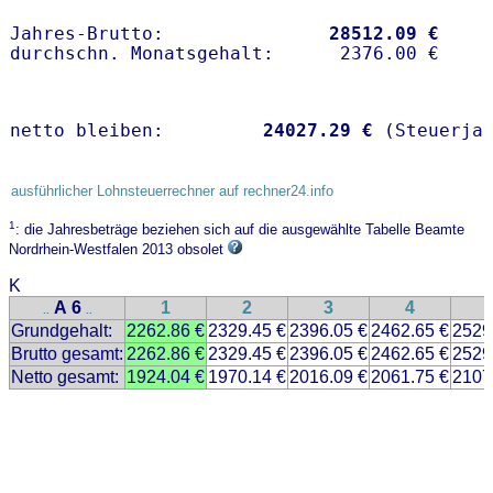
Jahres-Brutto:               
28512.09 €
netto bleiben:         
24027.29 €
 (Steuerja
ausführlicher Lohnsteuerrechner auf rechner24.info
1
: die Jahresbeträge beziehen sich auf die ausgewählte Tabelle Beamte
Nordrhein-Westfalen 2013 obsolet
K
A 6
1
2
3
4
..
..
Grundgehalt:
2262.86 €
2329.45 €
2396.05 €
2462.65 €
2529
Brutto gesamt:
2262.86 €
2329.45 €
2396.05 €
2462.65 €
2529
Netto gesamt:
1924.04 €
1970.14 €
2016.09 €
2061.75 €
2107