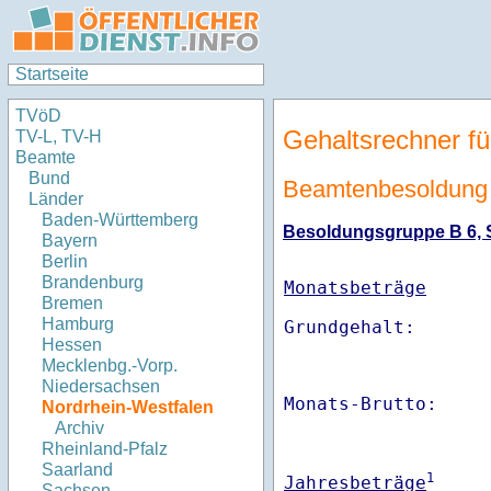
Startseite
TVöD
Gehaltsrechner fü
TV-L, TV-H
Beamte
Bund
Beamtenbesoldung N
Länder
Baden-Württemberg
Besoldungsgruppe B 6, St
Bayern
Berlin
Brandenburg
Monatsbeträge
Bremen
Hamburg
Hessen
Mecklenbg.-Vorp.
Niedersachsen
Monats-Brutto:    
Nordrhein-Westfalen
Archiv
Rheinland-Pfalz
Saarland
1
Jahresbeträge
Sachsen