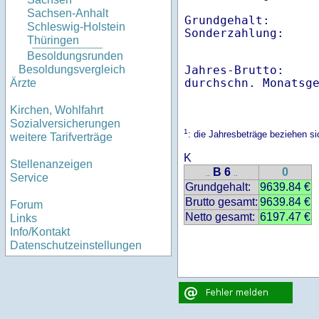
Sachsen-Anhalt
Grundgehalt:       
Schleswig-Holstein
Sonderzahlung:    
Thüringen
Besoldungsrunden
Jahres-Brutto:    
Besoldungsvergleich
Ärzte
Kirchen, Wohlfahrt
Sozialversicherungen
1
: die Jahresbeträge beziehen s
weitere Tarifverträge
K
Stellenanzeigen
B 6
0
..
..
Service
Grundgehalt:
9639.84 €
Brutto gesamt:
9639.84 €
Forum
Netto gesamt:
6197.47 €
Links
Info/Kontakt
Datenschutzeinstellungen