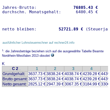
Jahres-Brutto:               
76805.43 €
netto bleiben:         
52721.89 €
 (Steuerja
ausführlicher Lohnsteuerrechner auf rechner24.info
1
: die Jahresbeträge beziehen sich auf die ausgewählte Tabelle Beamte
Nordrhein-Westfalen 2013 obsolet
K
C 2
1
2
3
4
..
..
Grundgehalt:
3637.73 €
3838.24 €
4038.74 €
4239.28 €
4439
Brutto gesamt:
3637.73 €
3838.24 €
4038.74 €
4239.28 €
4439
Netto gesamt:
2825.12 €
2947.39 €
3067.35 €
3184.99 €
3300