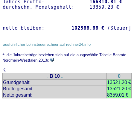
Jahres-Brutto:               
166310.81 €
netto bleiben:         
102566.66 €
 (Steuerj
ausführlicher Lohnsteuerrechner auf rechner24.info
1
: die Jahresbeträge beziehen sich auf die ausgewählte Tabelle Beamte
Nordrhein-Westfalen 2013c
K
B 10
0
..
..
Grundgehalt:
13521.20 €
Brutto gesamt:
13521.20 €
Netto gesamt:
8359.01 €