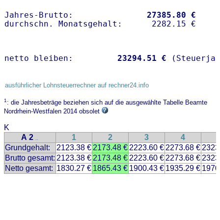
Jahres-Brutto:               
27385.80 €
netto bleiben:         
23294.51 €
 (Steuerja
ausführlicher Lohnsteuerrechner auf rechner24.info
1
: die Jahresbeträge beziehen sich auf die ausgewählte Tabelle Beamte
Nordrhein-Westfalen 2014 obsolet
K
A 2
1
2
3
4
..
Grundgehalt:
2123.38 €
2173.48 €
2223.60 €
2273.68 €
2323
Brutto gesamt:
2123.38 €
2173.48 €
2223.60 €
2273.68 €
2323
Netto gesamt:
1830.27 €
1865.43 €
1900.43 €
1935.29 €
1970