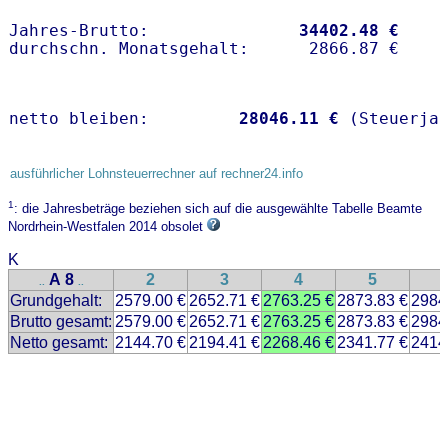
Jahres-Brutto:               
34402.48 €
netto bleiben:         
28046.11 €
 (Steuerja
ausführlicher Lohnsteuerrechner auf rechner24.info
1
: die Jahresbeträge beziehen sich auf die ausgewählte Tabelle Beamte
Nordrhein-Westfalen 2014 obsolet
K
A 8
2
3
4
5
..
..
Grundgehalt:
2579.00 €
2652.71 €
2763.25 €
2873.83 €
2984
Brutto gesamt:
2579.00 €
2652.71 €
2763.25 €
2873.83 €
2984
Netto gesamt:
2144.70 €
2194.41 €
2268.46 €
2341.77 €
2414