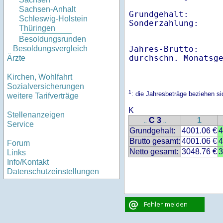
Sachsen-Anhalt
Grundgehalt:       
Schleswig-Holstein
Sonderzahlung:    
Thüringen
Besoldungsrunden
Jahres-Brutto:    
Besoldungsvergleich
Ärzte
Kirchen, Wohlfahrt
Sozialversicherungen
1
: die Jahresbeträge beziehen s
weitere Tarifverträge
K
Stellenanzeigen
C 3
1
..
..
Service
Grundgehalt:
4001.06 €
4
Brutto gesamt:
4001.06 €
4
Forum
Netto gesamt:
3048.76 €
3
Links
Info/Kontakt
Datenschutzeinstellungen