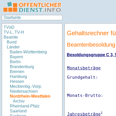
Startseite
TVöD
Gehaltsrechner fü
TV-L, TV-H
Beamte
Bund
Beamtenbesoldung N
Länder
Baden-Württemberg
Besoldungsgruppe C 3, St
Bayern
Berlin
Brandenburg
Monatsbeträge
Bremen
Hamburg
Hessen
Mecklenbg.-Vorp.
Niedersachsen
Monats-Brutto:    
Nordrhein-Westfalen
Archiv
Rheinland-Pfalz
Saarland
1
Jahresbeträge
Sachsen