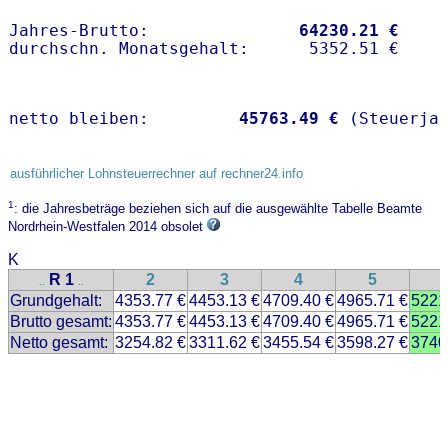
Jahres-Brutto:               
64230.21 €
netto bleiben:         
45763.49 €
 (Steuerja
ausführlicher Lohnsteuerrechner auf rechner24.info
1
: die Jahresbeträge beziehen sich auf die ausgewählte Tabelle Beamte
Nordrhein-Westfalen 2014 obsolet
K
R 1
2
3
4
5
..
..
Grundgehalt:
4353.77 €
4453.13 €
4709.40 €
4965.71 €
5221
Brutto gesamt:
4353.77 €
4453.13 €
4709.40 €
4965.71 €
5221
Netto gesamt:
3254.82 €
3311.62 €
3455.54 €
3598.27 €
3740