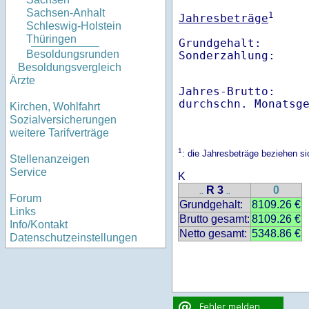
Sachsen-Anhalt
1
Jahresbeträge
Schleswig-Holstein
Thüringen
Grundgehalt:       
Besoldungsrunden
Sonderzahlung:    
Besoldungsvergleich
Ärzte
Jahres-Brutto:    
Kirchen, Wohlfahrt
Sozialversicherungen
weitere Tarifverträge
1
: die Jahresbeträge beziehen s
Stellenanzeigen
Service
K
R 3
0
..
..
Forum
Grundgehalt:
8109.26 €
Links
Brutto gesamt:
8109.26 €
Info/Kontakt
Netto gesamt:
5348.86 €
Datenschutzeinstellungen