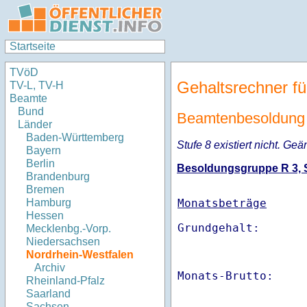
Startseite
TVöD
Gehaltsrechner fü
TV-L, TV-H
Beamte
Bund
Beamtenbesoldung N
Länder
Baden-Württemberg
Stufe 8 existiert nicht. Geä
Bayern
Berlin
Besoldungsgruppe R 3, St
Brandenburg
Bremen
Monatsbeträge
Hamburg
Hessen
Mecklenbg.-Vorp.
Niedersachsen
Nordrhein-Westfalen
Archiv
Monats-Brutto:    
Rheinland-Pfalz
Saarland
Sachsen