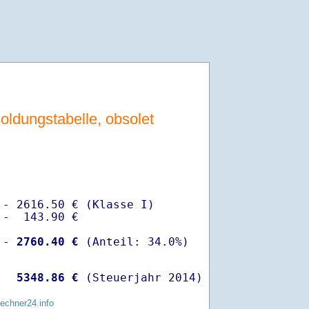
ldungstabelle, obsolet
- 2616.50 € (Klasse I)

-  143.90 €

 -
 2760.40 €
  
 5348.86 €
 (Steuerjahr 2014)
rechner24.info