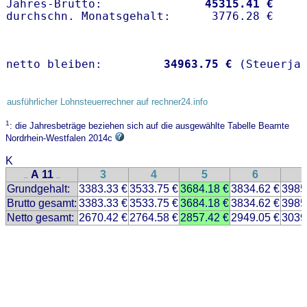
Jahres-Brutto:               
45315.41 €
netto bleiben:         
34963.75 €
 (Steuerja
ausführlicher Lohnsteuerrechner auf rechner24.info
1
: die Jahresbeträge beziehen sich auf die ausgewählte Tabelle Beamte
Nordrhein-Westfalen 2014c
K
A 11
3
4
5
6
..
..
Grundgehalt:
3383.33 €
3533.75 €
3684.18 €
3834.62 €
3985
Brutto gesamt:
3383.33 €
3533.75 €
3684.18 €
3834.62 €
3985
Netto gesamt:
2670.42 €
2764.58 €
2857.42 €
2949.05 €
3039