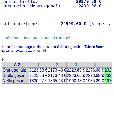
Jahres-Brutto:               
29279.58 €
netto bleiben:         
24599.60 €
 (Steuerja
ausführlicher Lohnsteuerrechner auf rechner24.info
1
: die Jahresbeträge beziehen sich auf die ausgewählte Tabelle Beamte
Nordrhein-Westfalen 2014c
K
A 2
1
2
3
4
..
Grundgehalt:
2123.38 €
2173.48 €
2223.60 €
2273.68 €
2323
Brutto gesamt:
2123.38 €
2173.48 €
2223.60 €
2273.68 €
2323
Netto gesamt:
1830.27 €
1865.43 €
1900.43 €
1935.29 €
1970