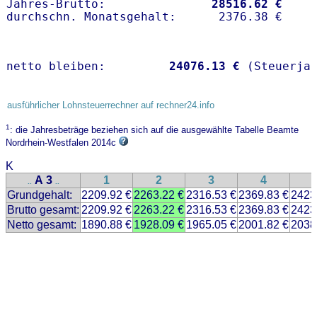
Jahres-Brutto:               
28516.62 €
netto bleiben:         
24076.13 €
 (Steuerja
ausführlicher Lohnsteuerrechner auf rechner24.info
1
: die Jahresbeträge beziehen sich auf die ausgewählte Tabelle Beamte
Nordrhein-Westfalen 2014c
K
A 3
1
2
3
4
..
..
Grundgehalt:
2209.92 €
2263.22 €
2316.53 €
2369.83 €
2423
Brutto gesamt:
2209.92 €
2263.22 €
2316.53 €
2369.83 €
2423
Netto gesamt:
1890.88 €
1928.09 €
1965.05 €
2001.82 €
2038