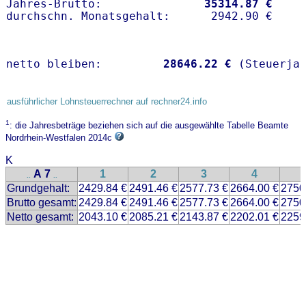
Jahres-Brutto:               
35314.87 €
netto bleiben:         
28646.22 €
 (Steuerja
ausführlicher Lohnsteuerrechner auf rechner24.info
1
: die Jahresbeträge beziehen sich auf die ausgewählte Tabelle Beamte
Nordrhein-Westfalen 2014c
K
A 7
1
2
3
4
..
..
Grundgehalt:
2429.84 €
2491.46 €
2577.73 €
2664.00 €
2750
Brutto gesamt:
2429.84 €
2491.46 €
2577.73 €
2664.00 €
2750
Netto gesamt:
2043.10 €
2085.21 €
2143.87 €
2202.01 €
2259