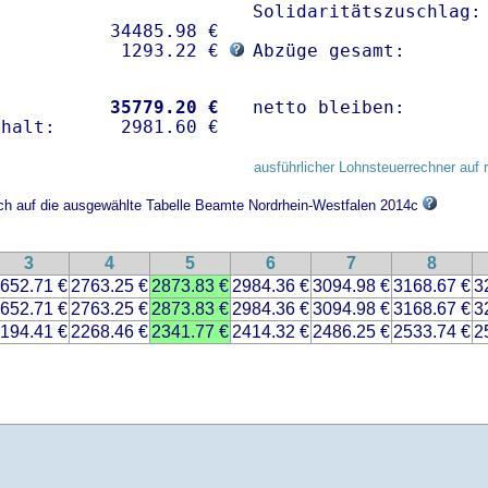
Solidaritätszuschlag: 
          34485.98 € 

            1293.22 € 
Abzüge gesamt:       
           
35779.20 €
netto bleiben:       
ausführlicher Lohnsteuerrechner auf 
ich auf die ausgewählte Tabelle Beamte Nordrhein-Westfalen 2014c
3
4
5
6
7
8
652.71 €
2763.25 €
2873.83 €
2984.36 €
3094.98 €
3168.67 €
3
652.71 €
2763.25 €
2873.83 €
2984.36 €
3094.98 €
3168.67 €
3
194.41 €
2268.46 €
2341.77 €
2414.32 €
2486.25 €
2533.74 €
2