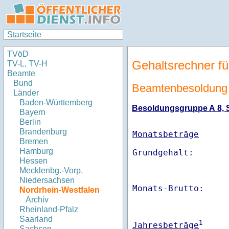
Startseite
TVöD
Gehaltsrechner fü
TV-L, TV-H
Beamte
Bund
Beamtenbesoldung 
Länder
Baden-Württemberg
Besoldungsgruppe A 8, St
Bayern
Berlin
Brandenburg
Monatsbeträge
Bremen
Hamburg
Hessen
Mecklenbg.-Vorp.
Niedersachsen
Monats-Brutto:    
Nordrhein-Westfalen
Archiv
Rheinland-Pfalz
Saarland
1
Jahresbeträge
Sachsen