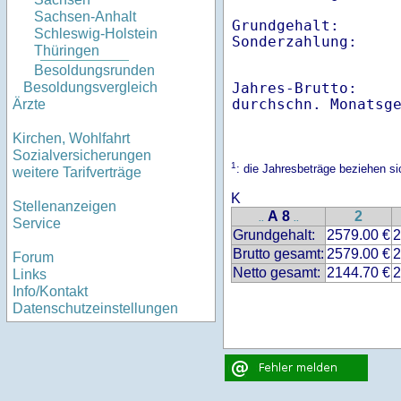
Sachsen-Anhalt
Grundgehalt:       
Schleswig-Holstein
Sonderzahlung:    
Thüringen
Besoldungsrunden
Jahres-Brutto:    
Besoldungsvergleich
Ärzte
Kirchen, Wohlfahrt
Sozialversicherungen
1
: die Jahresbeträge beziehen s
weitere Tarifverträge
K
Stellenanzeigen
A 8
2
..
..
Service
Grundgehalt:
2579.00 €
2
Brutto gesamt:
2579.00 €
2
Forum
Netto gesamt:
2144.70 €
2
Links
Info/Kontakt
Datenschutzeinstellungen