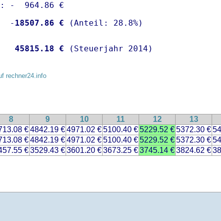
: -  964.86 €

  -
18507.86 €
   
45815.18 €
 (Steuerjahr 2014)
uf rechner24.info
8
9
10
11
12
13
713.08 €
4842.19 €
4971.02 €
5100.40 €
5229.52 €
5372.30 €
54
713.08 €
4842.19 €
4971.02 €
5100.40 €
5229.52 €
5372.30 €
54
457.55 €
3529.43 €
3601.20 €
3673.25 €
3745.14 €
3824.62 €
38