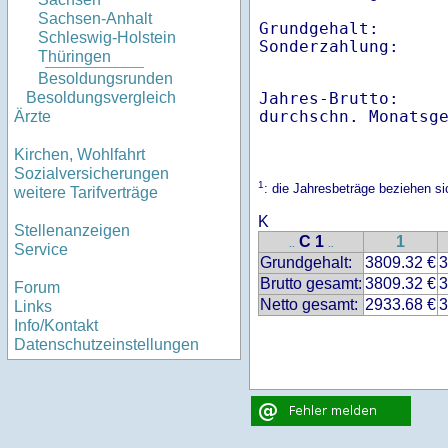
Sachsen-Anhalt
Grundgehalt:       
Schleswig-Holstein
Sonderzahlung:    
Thüringen
Besoldungsrunden
Jahres-Brutto:    
Besoldungsvergleich
Ärzte
Kirchen, Wohlfahrt
Sozialversicherungen
1
: die Jahresbeträge beziehen s
weitere Tarifverträge
K
Stellenanzeigen
C 1
1
..
..
Service
Grundgehalt:
3809.32 €
3
Brutto gesamt:
3809.32 €
3
Forum
Netto gesamt:
2933.68 €
3
Links
Info/Kontakt
Datenschutzeinstellungen