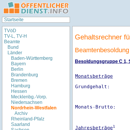
Startseite
TVöD
Gehaltsrechner fü
TV-L, TV-H
Beamte
Bund
Beamtenbesoldung 
Länder
Baden-Württemberg
Besoldungsgruppe C 1, St
Bayern
Berlin
Brandenburg
Monatsbeträge
Bremen
Hamburg
Hessen
Mecklenbg.-Vorp.
Niedersachsen
Monats-Brutto:    
Nordrhein-Westfalen
Archiv
Rheinland-Pfalz
Saarland
1
Jahresbeträge
Sachsen