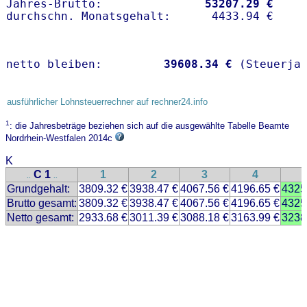
Jahres-Brutto:               
53207.29 €
netto bleiben:         
39608.34 €
 (Steuerja
ausführlicher Lohnsteuerrechner auf rechner24.info
1
: die Jahresbeträge beziehen sich auf die ausgewählte Tabelle Beamte
Nordrhein-Westfalen 2014c
K
C 1
1
2
3
4
..
..
Grundgehalt:
3809.32 €
3938.47 €
4067.56 €
4196.65 €
4325
Brutto gesamt:
3809.32 €
3938.47 €
4067.56 €
4196.65 €
4325
Netto gesamt:
2933.68 €
3011.39 €
3088.18 €
3163.99 €
3238