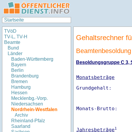
Startseite
TVöD
Gehaltsrechner fü
TV-L, TV-H
Beamte
Bund
Beamtenbesoldung 
Länder
Baden-Württemberg
Besoldungsgruppe C 3, St
Bayern
Berlin
Brandenburg
Monatsbeträge
Bremen
Hamburg
Hessen
Mecklenbg.-Vorp.
Niedersachsen
Monats-Brutto:    
Nordrhein-Westfalen
Archiv
Rheinland-Pfalz
Saarland
1
Jahresbeträge
Sachsen