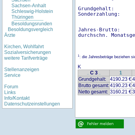
Sachsen-Anhalt
Grundgehalt:       
Schleswig-Holstein
Sonderzahlung:    
Thüringen
Besoldungsrunden
Jahres-Brutto:    
Besoldungsvergleich
Ärzte
Kirchen, Wohlfahrt
Sozialversicherungen
1
: die Jahresbeträge beziehen s
weitere Tarifverträge
K
Stellenanzeigen
C 3
1
..
..
Service
Grundgehalt:
4190.23 €
4
Brutto gesamt:
4190.23 €
4
Forum
Netto gesamt:
3160.21 €
3
Links
Info/Kontakt
Datenschutzeinstellungen