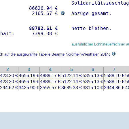
Solidaritätszuschlag
          86626.94 € 

            2165.67 € 
Abzüge gesamt:      
           
88792.61 €
netto bleiben:      
ausführlicher Lohnsteuerrechner a
ich auf die ausgewählte Tabelle Beamte Nordrhein-Westfalen 2014c
2
3
4
5
6
7
423.20 €
4656.19 €
4889.17 €
5122.14 €
5355.13 €
5588.10 €
5
423.20 €
4656.19 €
4889.17 €
5122.14 €
5355.13 €
5588.10 €
5
294.62 €
3425.90 €
3555.57 €
3685.33 €
3815.10 €
3944.86 €
4