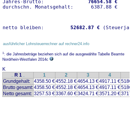
Jahres-Brutto:               
76654.58 €
netto bleiben:         
52682.87 €
 (Steuerja
ausführlicher Lohnsteuerrechner auf rechner24.info
1
: die Jahresbeträge beziehen sich auf die ausgewählte Tabelle Beamte
Nordrhein-Westfalen 2014c
K
R 1
1
2
3
4
..
..
Grundgehalt:
4358.50 €
4552.18 €
4654.13 €
4917.11 €
5180
Brutto gesamt:
4358.50 €
4552.18 €
4654.13 €
4917.11 €
5180
Netto gesamt:
3257.53 €
3367.60 €
3424.71 €
3571.20 €
3717