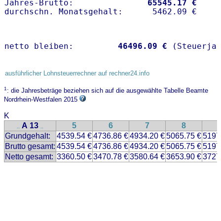
Jahres-Brutto:               
65545.17 €
netto bleiben:         
46496.09 €
 (Steuerja
ausführlicher Lohnsteuerrechner auf rechner24.info
1
: die Jahresbeträge beziehen sich auf die ausgewählte Tabelle Beamte
Nordrhein-Westfalen 2015
K
A 13
5
6
7
8
..
..
Grundgehalt:
4539.54 €
4736.86 €
4934.20 €
5065.75 €
5197
Brutto gesamt:
4539.54 €
4736.86 €
4934.20 €
5065.75 €
5197
Netto gesamt:
3360.50 €
3470.78 €
3580.64 €
3653.90 €
3727