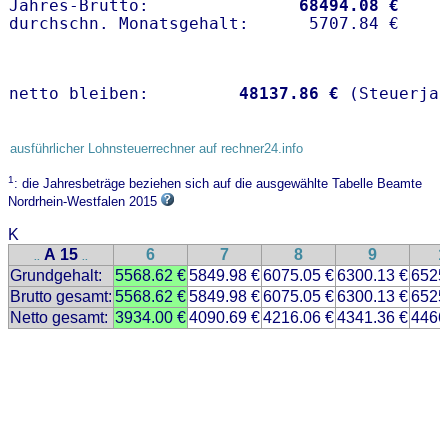
Jahres-Brutto:               
68494.08 €
netto bleiben:         
48137.86 €
 (Steuerja
ausführlicher Lohnsteuerrechner auf rechner24.info
1
: die Jahresbeträge beziehen sich auf die ausgewählte Tabelle Beamte
Nordrhein-Westfalen 2015
K
A 15
6
7
8
9
1
..
..
Grundgehalt:
5568.62 €
5849.98 €
6075.05 €
6300.13 €
6525
Brutto gesamt:
5568.62 €
5849.98 €
6075.05 €
6300.13 €
6525
Netto gesamt:
3934.00 €
4090.69 €
4216.06 €
4341.36 €
4466