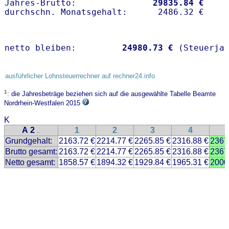
Jahres-Brutto:               
29835.84 €
netto bleiben:         
24980.73 €
 (Steuerja
ausführlicher Lohnsteuerrechner auf rechner24.info
1
: die Jahresbeträge beziehen sich auf die ausgewählte Tabelle Beamte
Nordrhein-Westfalen 2015
K
A 2
1
2
3
4
..
Grundgehalt:
2163.72 €
2214.77 €
2265.85 €
2316.88 €
2367
Brutto gesamt:
2163.72 €
2214.77 €
2265.85 €
2316.88 €
2367
Netto gesamt:
1858.57 €
1894.32 €
1929.84 €
1965.31 €
2000