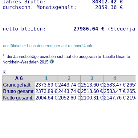
Jahres-Brutto:               
34312.42 €
netto bleiben:         
27986.64 €
 (Steuerja
ausführlicher Lohnsteuerrechner auf rechner24.info
1
: die Jahresbeträge beziehen sich auf die ausgewählte Tabelle Beamte
Nordrhein-Westfalen 2015
K
A 6
1
2
3
4
..
..
Grundgehalt:
2373.89 €
2443.74 €
2513.60 €
2583.47 €
2653
Brutto gesamt:
2373.89 €
2443.74 €
2513.60 €
2583.47 €
2653
Netto gesamt:
2004.64 €
2052.60 €
2100.31 €
2147.76 €
2194